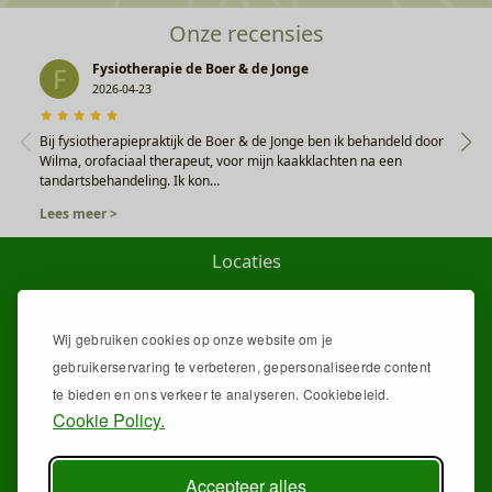
Onze recensies
Fysiotherapie de Boer & de Jonge
F
2026-04-23
Bij fysiotherapiepraktijk de Boer & de Jonge ben ik behandeld door
Wilma, orofaciaal therapeut, voor mijn kaakklachten na een
tandartsbehandeling. Ik kon…
Lees meer >
Locaties
Fysiotherapiepraktijk
Deventerweg 12
7213 EG Gorssel
Wij gebruiken cookies op onze website om je
gebruikerservaring te verbeteren, gepersonaliseerde content
De Veldhoek
Gentiaan 1
te bieden en ons verkeer te analyseren. Cookiebeleid.
7217 TV Harfsen
Cookie Policy.
Vrij parkeren
Toegankelijk voor mindervaliden
Accepteer alles