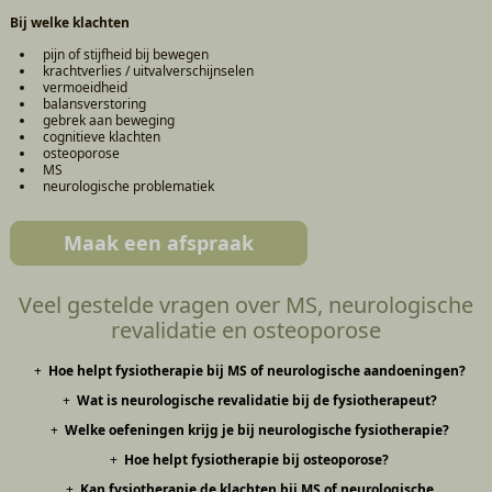
Bij welke klachten
pijn of stijfheid bij bewegen
krachtverlies / uitvalverschijnselen
vermoeidheid
balansverstoring
gebrek aan beweging
cognitieve klachten
osteoporose
MS
neurologische problematiek
Maak een afspraak
Veel gestelde vragen over MS, neurologische
revalidatie en osteoporose
Hoe helpt fysiotherapie bij MS of neurologische aandoeningen?
Wat is neurologische revalidatie bij de fysiotherapeut?
Fysiotherapie helpt om kracht, balans en coördinatie te verbeteren. Ook
leer je beter omgaan met vermoeidheid en beperkingen. Het doel is om
Welke oefeningen krijg je bij neurologische fysiotherapie?
Dit is begeleiding bij herstel na bijvoorbeeld een beroerte,
zo zelfstandig mogelijk te blijven functioneren.
zenuwschade of aandoeningen zoals
Multiple Sclerose
. De behandeling
Hoe helpt fysiotherapie bij osteoporose?
De oefeningen richten zich op balans, spierkracht, coördinatie en
richt zich op opnieuw leren bewegen, balans en dagelijkse handelingen.
looptraining. Vaak wordt er gewerkt met herhaling en functionele
Kan fysiotherapie de klachten bij MS of neurologische