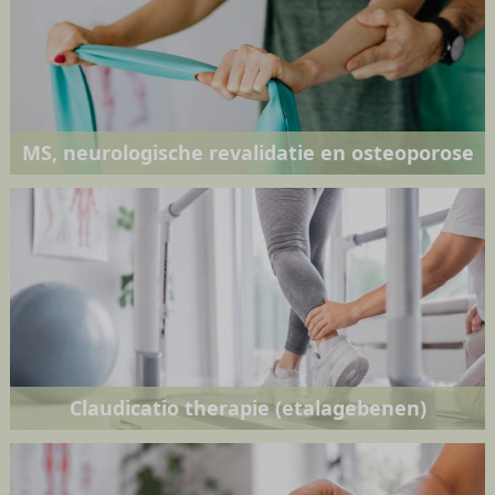
MS, neurologische revalidatie en osteoporose
Claudicatio therapie (etalagebenen)